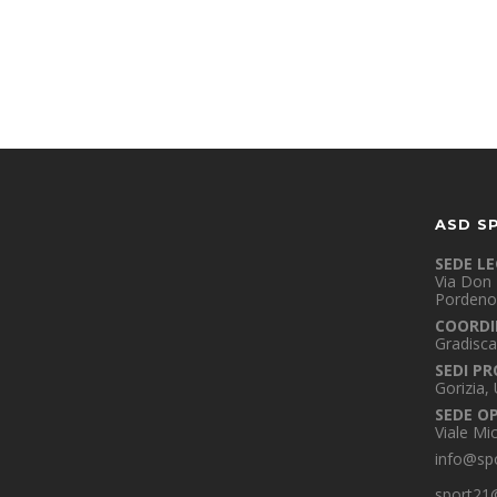
ASD S
SEDE L
Via Don 
Pordeno
COORDI
Gradisca
SEDI PR
Gorizia,
SEDE O
Viale Mi
info@spo
sport21@