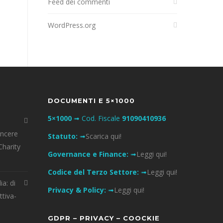
Feed dei commenti
WordPress.org
DOCUMENTI E 5×1000
5×1000
➟ Cod. Fiscale
91090410936
incere
Statuto:
➟
Scarica qui!
Charity
Governance e Finance:
➟
Leggi qui!
Codice del Terzo Settore:
➟
Leggi qui!
ia: di
Privacy & Policy:
➟
Leggi qui!
ttiva-
GDPR – PRIVACY – COOCKIE