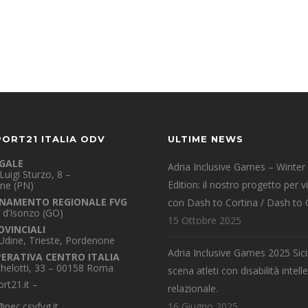
PORT21 ITALIA ODV
ULTIME NEWS
EGALE
Adria Inclusive Games – Winter
Luigi Sturzo, 8 –
Edition: il nostro progetto per v
ne (PN)
NAMENTO REGIONALE FVG
con Dash to Cortina / Dash to 
 d’Isonzo (GO)
15 Ottobre 2025
OVINCIALI
 Udine, Trieste, Pordenone
Adria Inclusive Games 2025 Sicil
PERATIVA CENTRO ITALIA
chelotti, 33 – 00158 Roma
scena atleti con disabilità intelle
rt21.it
–
relazionale.
pec.csvfvg.it
16 Giugno 2025