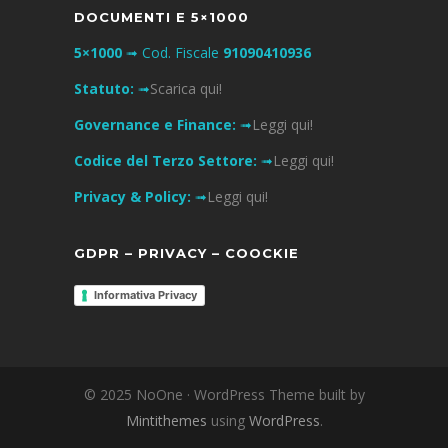
DOCUMENTI E 5×1000
5×1000
➟ Cod. Fiscale
91090410936
Statuto:
➟
Scarica qui!
Governance e Finance:
➟
Leggi qui!
Codice del Terzo Settore:
➟
Leggi qui!
Privacy & Policy:
➟
Leggi qui!
GDPR – PRIVACY – COOCKIE
Informativa Privacy
© 2025 NoOne · WordPress Theme built by
Mintithemes
using
WordPress
.