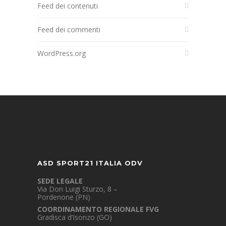
Feed dei contenuti
Feed dei commenti
WordPress.org
ASD SPORT21 ITALIA ODV
SEDE LEGALE
Via Don Luigi Sturzo, 8 –
Pordenone (PN)
COORDINAMENTO REGIONALE FVG
Gradisca d’Isonzo (GO)