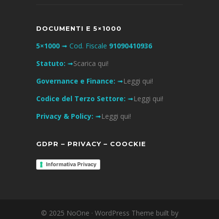
DOCUMENTI E 5×1000
5×1000
➟ Cod. Fiscale
91090410936
Statuto:
➟
Scarica qui!
Governance e Finance:
➟
Leggi qui!
Codice del Terzo Settore:
➟
Leggi qui!
Privacy & Policy:
➟
Leggi qui!
GDPR – PRIVACY – COOCKIE
Informativa Privacy
© 2025 NoOne · WordPress Theme built by