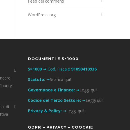
Feed dei commenti
WordPress.org
DOCUMENTI E 5×1000
5×1000
➟ Cod. Fiscale
91090410936
incere
Statuto:
➟
Scarica qui!
Charity
Governance e Finance:
➟
Leggi qui!
Codice del Terzo Settore:
➟
Leggi qui!
ia: di
Privacy & Policy:
➟
Leggi qui!
ttiva-
GDPR – PRIVACY – COOCKIE