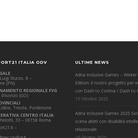
PORT21 ITALIA ODV
ULTIME NEWS
EGALE
Adria Inclusive Games – Winter
Luigi Sturzo, 8 –
Edition: il nostro progetto per v
ne (PN)
NAMENTO REGIONALE FVG
con Dash to Cortina / Dash to 
 d’Isonzo (GO)
15 Ottobre 2025
OVINCIALI
 Udine, Trieste, Pordenone
Adria Inclusive Games 2025 Sicil
PERATIVA CENTRO ITALIA
chelotti, 33 – 00158 Roma
scena atleti con disabilità intelle
rt21.it
–
relazionale.
pec.csvfvg.it
16 Giugno 2025