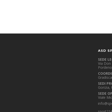
ASD S
SEDE L
Via Don 
Pordeno
COORDI
Gradisca
SEDI PR
Gorizia,
SEDE O
Viale Mi
info@spo
sport21@