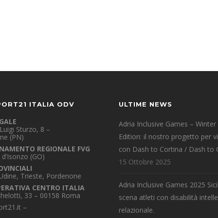
PORT21 ITALIA ODV
ULTIME NEWS
EGALE
Adria Inclusive Games – Winter
Luigi Sturzo, 8 –
Edition: il nostro progetto per v
ne (PN)
NAMENTO REGIONALE FVG
con Dash to Cortina / Dash to 
 d’Isonzo (GO)
15 Ottobre 2025
OVINCIALI
 Udine, Trieste, Pordenone
Adria Inclusive Games 2025 Sicil
PERATIVA CENTRO ITALIA
chelotti, 33 – 00158 Roma
scena atleti con disabilità intelle
rt21.it
–
relazionale.