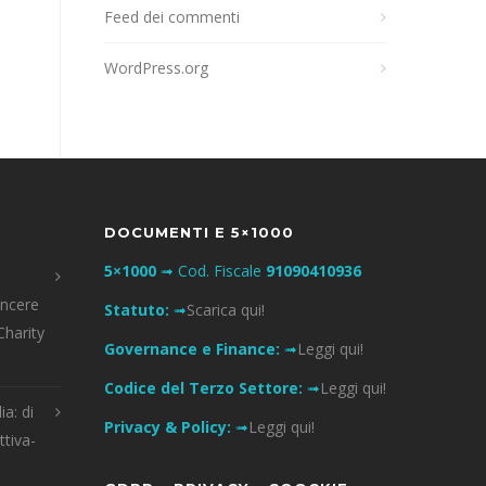
Feed dei commenti
WordPress.org
DOCUMENTI E 5×1000
5×1000
➟ Cod. Fiscale
91090410936
incere
Statuto:
➟
Scarica qui!
Charity
Governance e Finance:
➟
Leggi qui!
Codice del Terzo Settore:
➟
Leggi qui!
ia: di
Privacy & Policy:
➟
Leggi qui!
ttiva-