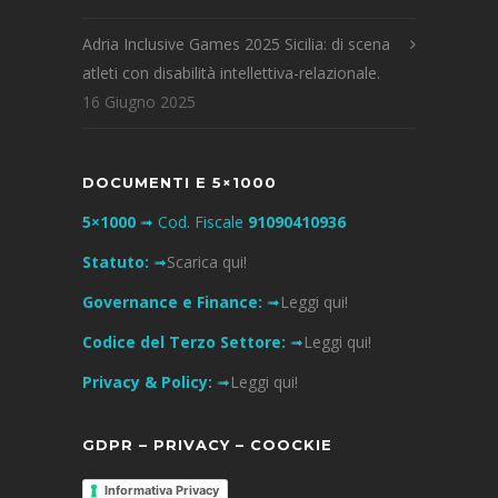
Adria Inclusive Games 2025 Sicilia: di scena
atleti con disabilità intellettiva-relazionale.
16 Giugno 2025
DOCUMENTI E 5×1000
5×1000
➟ Cod. Fiscale
91090410936
Statuto:
➟
Scarica qui!
Governance e Finance:
➟
Leggi qui!
Codice del Terzo Settore:
➟
Leggi qui!
Privacy & Policy:
➟
Leggi qui!
GDPR – PRIVACY – COOCKIE
Informativa Privacy