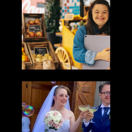
NEL LAVORO
Sport21 Italia sostiene le persone con
disabilità, favorendo il loro inserimento
nel mondo del lavoro.
Media tra istituzioni, enti, famiglie e
realtà locali, per costruire insieme un
futuro più inclusivo e migliore.
NELLA VITA
Sport21 Italia sostiene le persone con
disabilità, favorendo loro la possibilità di
emergere nella società. Lavora per