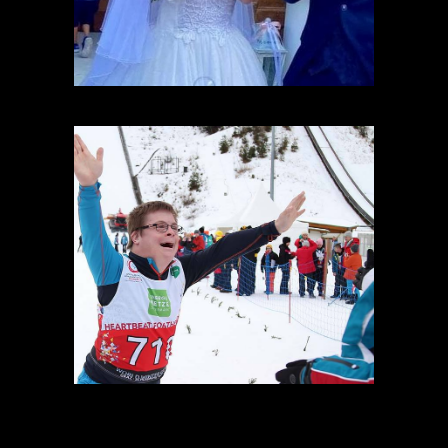
l’autonomia di persone con disabilità
intellettive-relazionali.
NELLO SPORT
Sport21 Italia sostiene le persone con
disabilità anche attraverso lo sport e
l’attività fisica-motoria. Base
fondamentale di riscatto e integrazione
moderna oltre che di puro benessere
psico-fisico.