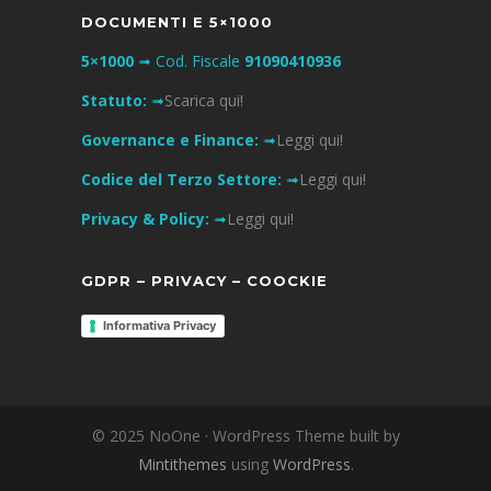
DOCUMENTI E 5×1000
5×1000
➟ Cod. Fiscale
91090410936
Statuto:
➟
Scarica qui!
Governance e Finance:
➟
Leggi qui!
Codice del Terzo Settore:
➟
Leggi qui!
Privacy & Policy:
➟
Leggi qui!
GDPR – PRIVACY – COOCKIE
Informativa Privacy
© 2025 NoOne · WordPress Theme built by
Mintithemes
using
WordPress
.