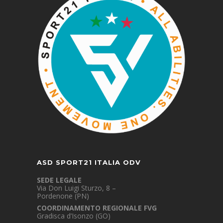
ASD SPORT21 ITALIA ODV
SEDE LEGALE
Via Don Luigi Sturzo, 8 –
Pordenone (PN)
COORDINAMENTO REGIONALE FVG
Gradisca d’Isonzo (GO)