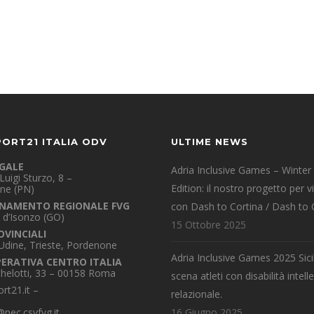
PORT21 ITALIA ODV
ULTIME NEWS
EGALE
Adria Inclusive Games – Winter
Luigi Sturzo, 8 –
Edition: il nostro progetto per v
ne (PN)
NAMENTO REGIONALE FVG
con Dash to Cortina / Dash to 
 d’Isonzo (GO)
15 Ottobre 2025
OVINCIALI
 Udine, Trieste, Pordenone
Adria Inclusive Games 2025 Sicil
PERATIVA CENTRO ITALIA
chelotti, 33 – 00158 Roma
scena atleti con disabilità intelle
rt21.it
–
relazionale.
pec.csvfvg.it
16 Giugno 2025