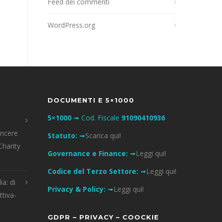
Feed dei commenti
WordPress.org
DOCUMENTI E 5×1000
5×1000
➟ Cod. Fiscale
91090410936
incere
Statuto:
➟
Scarica qui!
Charity
Governance e Finance:
➟
Leggi qui!
Codice del Terzo Settore:
➟
Leggi qui!
ia: di
Privacy & Policy:
➟
Leggi qui!
ttiva-
GDPR – PRIVACY – COOCKIE