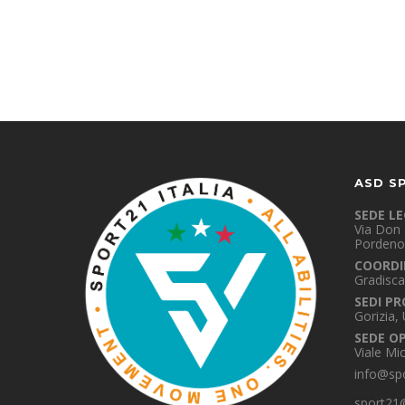
ASD S
SEDE L
Via Don 
Pordeno
COORDI
Gradisca
SEDI PR
Gorizia,
SEDE O
Viale Mi
info@spo
sport21@