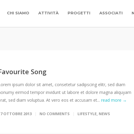
CHI SIAMO
ATTIVITÀ
PROGETTI
ASSOCIATI
Favourite Song
Lorem ipsum dolor sit amet, consetetur sadipscing elitr, sed diam
nonumy eirmod tempor invidunt ut labore et dolore magna aliquyam
erat, sed diam voluptua. At vero eos et accusam et...
read more →
17 OTTOBRE 2013
NO COMMENTS
LIFESTYLE
,
NEWS