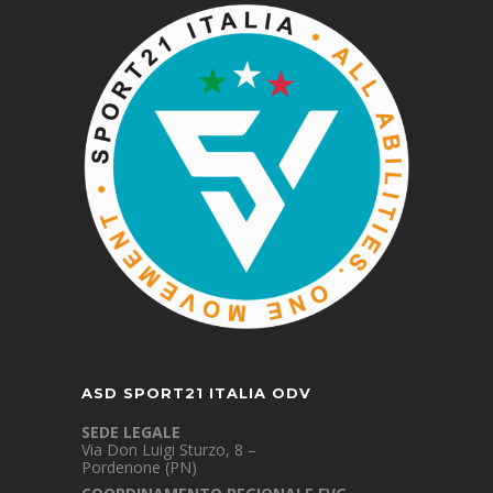
ASD SPORT21 ITALIA ODV
SEDE LEGALE
Via Don Luigi Sturzo, 8 –
Pordenone (PN)