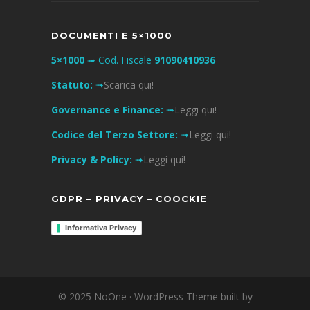
DOCUMENTI E 5×1000
5×1000
➟ Cod. Fiscale
91090410936
Statuto:
➟
Scarica qui!
Governance e Finance:
➟
Leggi qui!
Codice del Terzo Settore:
➟
Leggi qui!
Privacy & Policy:
➟
Leggi qui!
GDPR – PRIVACY – COOCKIE
Informativa Privacy
© 2025 NoOne · WordPress Theme built by