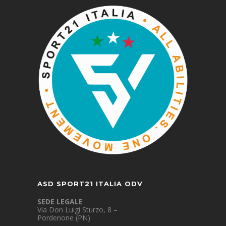
ASD SPORT21 ITALIA ODV
SEDE LEGALE
Via Don Luigi Sturzo, 8 –
Pordenone (PN)