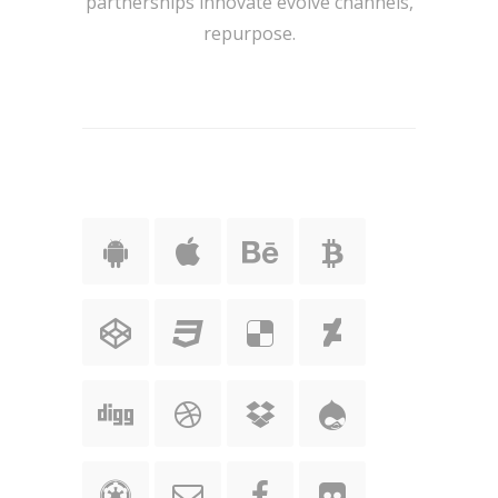
partnerships innovate evolve channels,
repurpose.