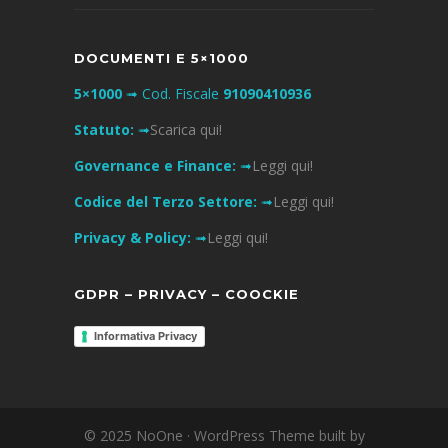
DOCUMENTI E 5×1000
5×1000
➟ Cod. Fiscale
91090410936
Statuto:
➟
Scarica qui!
Governance e Finance:
➟
Leggi qui!
Codice del Terzo Settore:
➟
Leggi qui!
Privacy & Policy:
➟
Leggi qui!
GDPR – PRIVACY – COOCKIE
Informativa Privacy
© 2025 NoOne · WordPress Theme built by