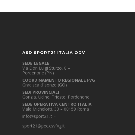
ASD SPORT21 ITALIA ODV
SEDE LEGALE
Via Don Luigi Sturzo, 8 –
Pordenone (PN)
COORDINAMENTO REGIONALE FVG
Gradisca d’Isonzo (GO)
SEDI PROVINCIALI
Gorizia, Udine, Trieste, Pordenone
SEDE OPERATIVA CENTRO ITALIA
Viale Michelotti, 33 – 00158 Roma
info@sport21.it
–
sport21@pec.csvfvg.it