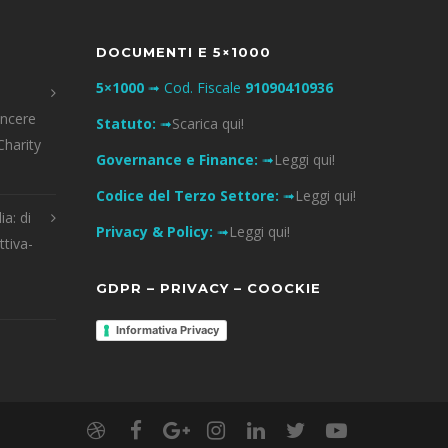
DOCUMENTI E 5×1000
5×1000
➟ Cod. Fiscale
91090410936
incere
Statuto:
➟
Scarica qui!
Charity
Governance e Finance:
➟
Leggi qui!
Codice del Terzo Settore:
➟
Leggi qui!
ia: di
Privacy & Policy:
➟
Leggi qui!
ttiva-
GDPR – PRIVACY – COOCKIE
Informativa Privacy