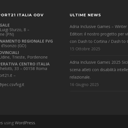
PORT21 ITALIA ODV
ULTIME NEWS
EGALE
Adria Inclusive Games – Winter
Luigi Sturzo, 8 –
Edition: il nostro progetto per v
ne (PN)
NAMENTO REGIONALE FVG
con Dash to Cortina / Dash to 
 d’Isonzo (GO)
15 Ottobre 2025
OVINCIALI
 Udine, Trieste, Pordenone
Adria Inclusive Games 2025 Sicil
PERATIVA CENTRO ITALIA
chelotti, 33 – 00158 Roma
scena atleti con disabilità intelle
rt21.it
–
relazionale.
pec.csvfvg.it
16 Giugno 2025
es
using
WordPress
.