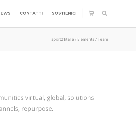
NEWS
CONTATTI
SOSTIENICI
sport21italia
/
Elements
/
Team
nities virtual, global, solutions
annels, repurpose.