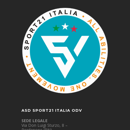
ASD SPORT21 ITALIA ODV
SEDE LEGALE
Via Don Luigi Sturzo, 8 –
Pordenone (PN)