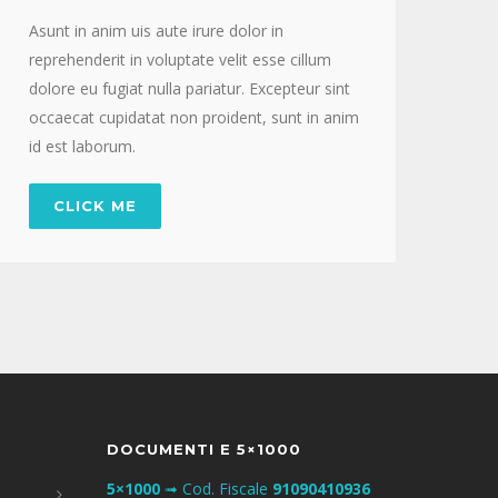
Asunt in anim uis aute irure dolor in
reprehenderit in voluptate velit esse cillum
dolore eu fugiat nulla pariatur. Excepteur sint
occaecat cupidatat non proident, sunt in anim
id est laborum.
CLICK ME
DOCUMENTI E 5×1000
5×1000
➟ Cod. Fiscale
91090410936