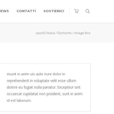
NEWS
CONTATTI
SOSTIENICI
sport21italia
/
Elements
/
Image Box
Asunt in anim uis aute irure dolor in
reprehenderit in voluptate velit esse cillum
dolore eu fugiat nulla pariatur. Excepteur sint
occaecat cupidatat non proident, sunt in anim
id est laborum.