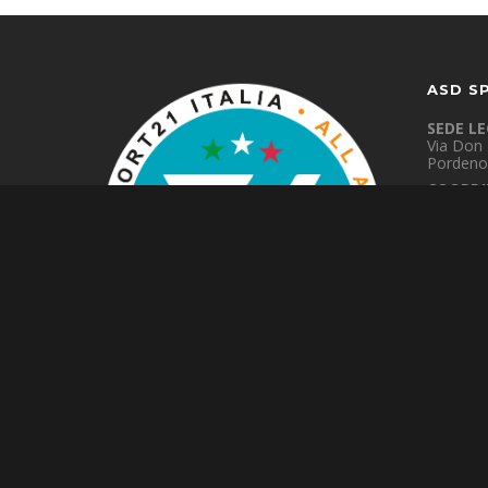
ASD S
SEDE L
Via Don 
Pordeno
COORDI
Gradisca
SEDI PR
Gorizia,
SEDE O
Viale Mi
info@spo
sport21@