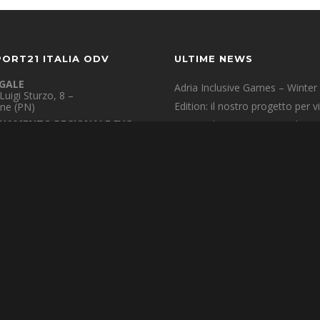
PORT21 ITALIA ODV
ULTIME NEWS
EGALE
Adria Inclusive Games – Winter
Luigi Sturzo, 8 –
Edition: il nostro progetto per v
ne (PN)
NAMENTO REGIONALE FVG
con Dash to Cortina / Dash to 
 d’Isonzo (GO)
15 Ottobre 2025
OVINCIALI
 Udine, Trieste, Pordenone
Adria Inclusive Games 2025 Sicil
PERATIVA CENTRO ITALIA
chelotti, 33 – 00158 Roma
scena atleti con disabilità intelle
rt21.it
–
relazionale.
pec.csvfvg.it
16 Giugno 2025