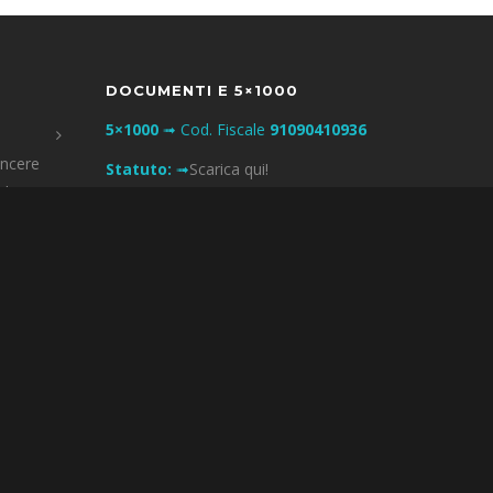
DOCUMENTI E 5×1000
5×1000
➟ Cod. Fiscale
91090410936
incere
Statuto:
➟
Scarica qui!
Charity
Governance e Finance:
➟
Leggi qui!
Codice del Terzo Settore:
➟
Leggi qui!
ia: di
Privacy & Policy:
➟
Leggi qui!
ttiva-
GDPR – PRIVACY – COOCKIE
Informativa Privacy