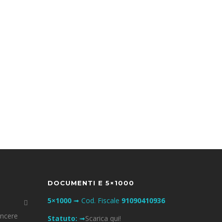
Free Shipping
Asunt in anim uis aute irure dolor in
reprehenderit in voluptate velit esse cillum
dolore eu fugiat nulla pariatur at vero eos et
accusam et.
DOCUMENTI E 5×1000
5×1000
➟ Cod. Fiscale
91090410936
incere
Statuto:
➟
Scarica qui!