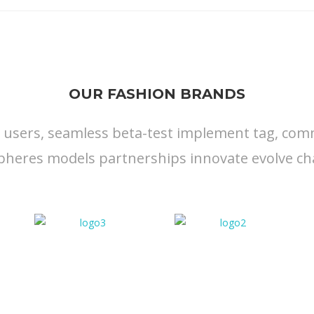
29,95 €.
22,95 €.
OUR FASHION BRANDS
s users, seamless beta-test implement tag, commu
pheres models partnerships innovate evolve ch