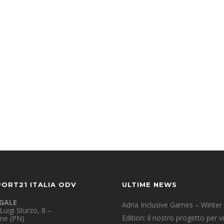
Best Price Guarantee
Asunt in anim uis aute irure dolor in
reprehenderit in voluptate velit esse cillum
dolore eu fugiat nulla pariatur at vero eos et
accusam et.
PORT21 ITALIA ODV
ULTIME NEWS
EGALE
Adria Inclusive Games – Winter
Luigi Sturzo, 8 –
Edition: il nostro progetto per v
ne (PN)