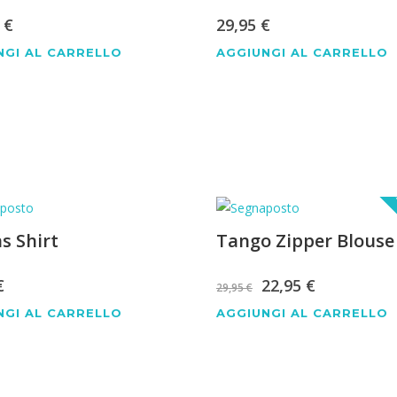
5
€
29,95
€
NGI AL CARRELLO
AGGIUNGI AL CARRELLO
I
as Shirt
Tango Zipper Blouse
Il
Il
€
22,95
€
29,95
€
prezzo
prezzo
NGI AL CARRELLO
AGGIUNGI AL CARRELLO
originale
attuale
era:
è: