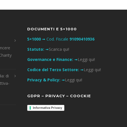
DOCUMENTI E 5×1000
5×1000
➟ Cod. Fiscale
91090410936
incere
Statuto:
➟
Scarica qui!
Charity
Governance e Finance:
➟
Leggi qui!
Codice del Terzo Settore:
➟
Leggi qui!
ia: di
Privacy & Policy:
➟
Leggi qui!
ttiva-
GDPR – PRIVACY – COOCKIE
Informativa Privacy