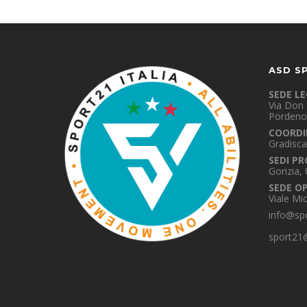
ASD S
SEDE L
Via Don 
Pordeno
COORDI
Gradisca
SEDI PR
Gorizia,
SEDE O
Viale Mi
info@spo
sport21@