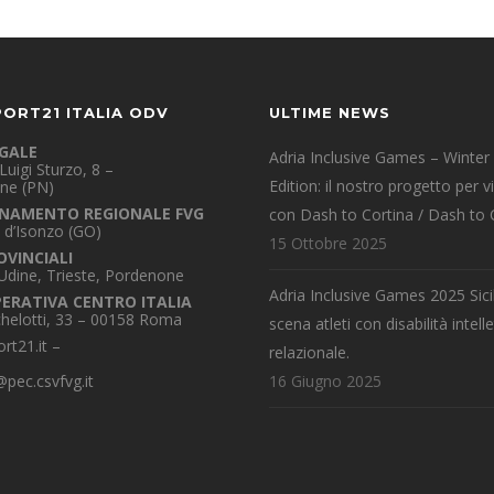
PORT21 ITALIA ODV
ULTIME NEWS
EGALE
Adria Inclusive Games – Winter
Luigi Sturzo, 8 –
Edition: il nostro progetto per v
ne (PN)
NAMENTO REGIONALE FVG
con Dash to Cortina / Dash to 
 d’Isonzo (GO)
15 Ottobre 2025
OVINCIALI
 Udine, Trieste, Pordenone
Adria Inclusive Games 2025 Sicil
PERATIVA CENTRO ITALIA
chelotti, 33 – 00158 Roma
scena atleti con disabilità intelle
rt21.it
–
relazionale.
pec.csvfvg.it
16 Giugno 2025