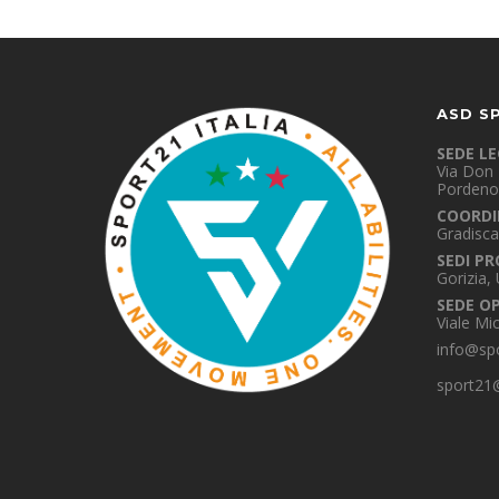
ASD S
SEDE L
Via Don 
Pordeno
COORDI
Gradisca
SEDI PR
Gorizia,
SEDE O
Viale Mi
info@spo
sport21@