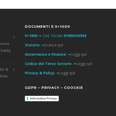
DOCUMENTI E 5×1000
5×1000
➟ Cod. Fiscale
91090410936
incere
Statuto:
➟
Scarica qui!
Charity
Governance e Finance:
➟
Leggi qui!
Codice del Terzo Settore:
➟
Leggi qui!
ia: di
Privacy & Policy:
➟
Leggi qui!
ttiva-
GDPR – PRIVACY – COOCKIE
Informativa Privacy