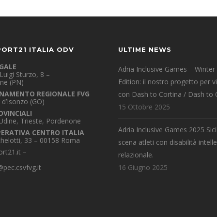
PORT21 ITALIA ODV
ULTIME NEWS
EGALE
Adria Inclusive Games – Winter
Luigi Sturzo, 8 –
Edition: il nostro progetto per v
ne (PN)
NAMENTO REGIONALE FVG
con Dash to Cortina / Dash to 
 d’Isonzo (GO)
15 Ottobre 2025
OVINCIALI
 Udine, Trieste, Pordenone
Adria Inclusive Games 2025 Sicil
PERATIVA CENTRO ITALIA
chelotti, 33 – 00158 Roma
scena atleti con disabilità intelle
rt21.it
–
relazionale.
pec.csvfvg.it
16 Giugno 2025