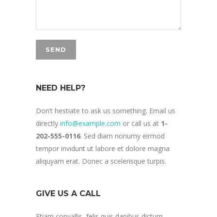
NEED HELP?
Don’t hestiate to ask us something. Email us
directly
info@example.com
or call us at
1-
202-555-0116
. Sed diam nonumy eirmod
tempor invidunt ut labore et dolore magna
aliquyam erat. Donec a scelerisque turpis.
GIVE US A CALL
Etiam convallis, felis quis dapibus dictum,