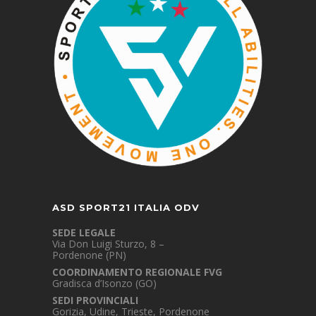
ASD SPORT21 ITALIA ODV
SEDE LEGALE
Via Don Luigi Sturzo, 8 –
Pordenone (PN)
COORDINAMENTO REGIONALE FVG
Gradisca d’Isonzo (GO)
SEDI PROVINCIALI
Gorizia, Udine, Trieste, Pordenone