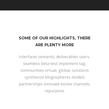
SOME OF OUR HIGHLIGHTS, THERE
ARE PLENTY MORE
Interfaces semantic; deliverables users,
seamless beta-test implement tag,
communities virtual, global, solutions
synthesize blogospheres models
partnerships innovate evolve channels,
repurpose.