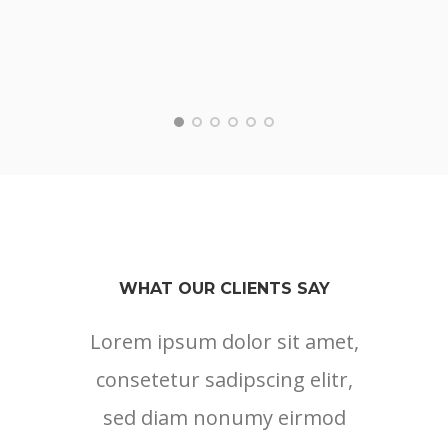
WHAT OUR CLIENTS SAY
Lorem ipsum dolor sit amet,
Lore
consetetur sadipscing elitr,
cons
sed diam nonumy eirmod
sed