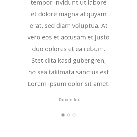
tempor invidunt ut labore
tem
et dolore magna aliquyam
et 
erat, sed diam voluptua. At
erat
vero eos et accusam et justo
vero 
duo dolores et ea rebum.
duo
Stet clita kasd gubergren,
no sea takimata sanctus est
Lorem ipsum dolor sit amet.
- Duxee Inc.