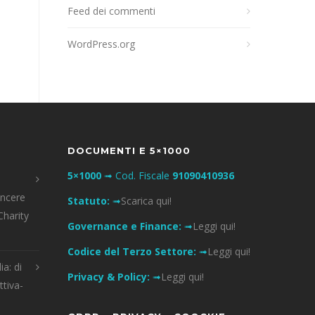
Feed dei commenti
WordPress.org
DOCUMENTI E 5×1000
5×1000
➟ Cod. Fiscale
91090410936
incere
Statuto:
➟
Scarica qui!
Charity
Governance e Finance:
➟
Leggi qui!
Codice del Terzo Settore:
➟
Leggi qui!
ia: di
Privacy & Policy:
➟
Leggi qui!
ttiva-