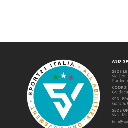
ASD S
SEDE L
Via Don 
Pordeno
COORDI
Gradisca
SEDI PR
Gorizia,
SEDE O
Viale Mi
info@spo