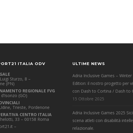
PORT21 ITALIA ODV
ULTIME NEWS
EGALE
Adria Inclusive Games – Winter
Luigi Sturzo, 8 –
Edition: il nostro progetto per v
ne (PN)
NAMENTO REGIONALE FVG
con Dash to Cortina / Dash to 
 d’Isonzo (GO)
15 Ottobre 2025
OVINCIALI
 Udine, Trieste, Pordenone
Adria Inclusive Games 2025 Sicil
PERATIVA CENTRO ITALIA
chelotti, 33 – 00158 Roma
scena atleti con disabilità intelle
rt21.it
–
relazionale.