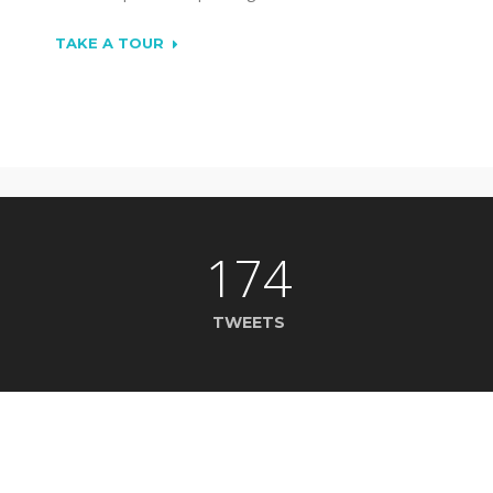
TAKE A TOUR
174
TWEETS