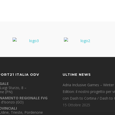
PORT21 ITALIA ODV
ULTIME NEWS
EGALE
Adria Inclusive Games – Winter
Luigi Sturzo, 8 –
Edition: il nostro progetto per v
ne (PN)
NAMENTO REGIONALE FVG
con Dash to Cortina / Dash to 
 d’Isonzo (GO)
15 Ottobre 2025
OVINCIALI
 Udine, Trieste, Pordenone