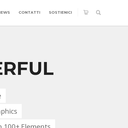
NEWS
CONTATTI
SOSTIENICI
RFUL
e
aphics
th 100+ Elements