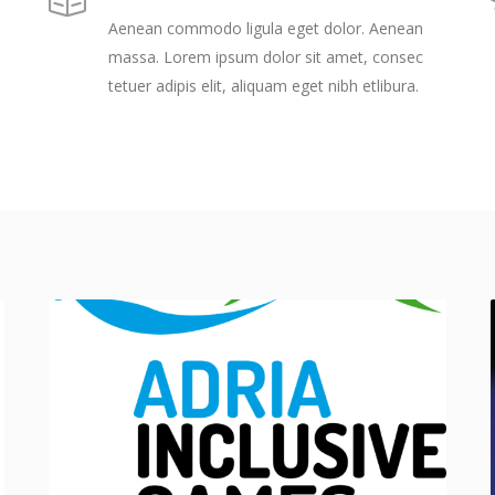
Aenean commodo ligula eget dolor. Aenean
massa. Lorem ipsum dolor sit amet, consec
tetuer adipis elit, aliquam eget nibh etlibura.