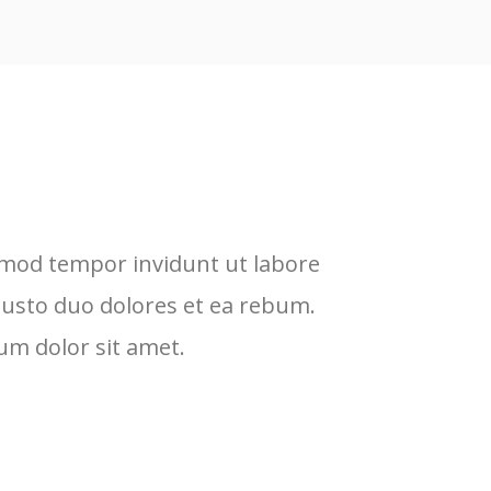
rmod tempor invidunt ut labore
L
justo duo dolores et ea rebum.
e
um dolor sit amet.