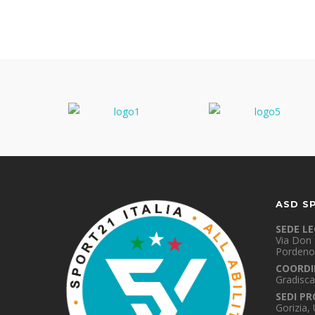
ASD S
SEDE L
Via Don 
Pordeno
COORDI
Gradisca
SEDI PR
Gorizia,