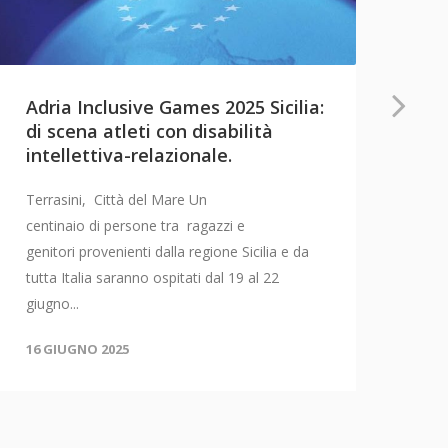
1°
Adria Inclusive Games 2025 Sicilia:
S
di scena atleti con disabilità
intellettiva-relazionale.
La 
sos
Terrasini, Città del Mare Un
C21
centinaio di persone tra ragazzi e
genitori provenienti dalla regione Sicilia e da
14 
tutta Italia saranno ospitati dal 19 al 22
giugno...
16 GIUGNO 2025