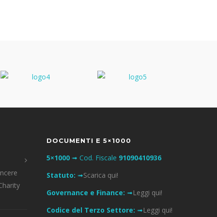
DOCUMENTI E 5×1000
5×1000
➟ Cod. Fiscale
91090410936
incere
Statuto:
➟
Scarica qui!
Charity
Governance e Finance:
➟
Leggi qui!
Codice del Terzo Settore:
➟
Leggi qui!