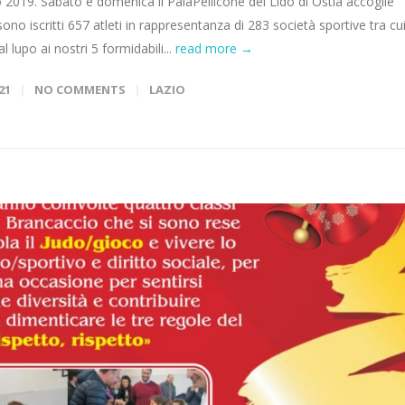
o 2019. Sabato e domenica il PalaPellicone del Lido di Ostia accoglie
sono iscritti 657 atleti in rappresentanza di 283 società sportive tra cu
lupo ai nostri 5 formidabili...
read more →
21
NO COMMENTS
LAZIO