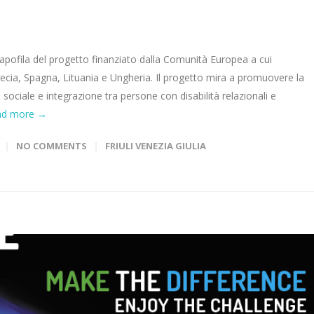
pofila del progetto finanziato dalla Comunità Europea a cui
ecia, Spagna, Lituania e Ungheria. Il progetto mira a promuovere la
 sociale e integrazione tra persone con disabilità relazionali e
ad more →
NO COMMENTS
FRIULI VENEZIA GIULIA