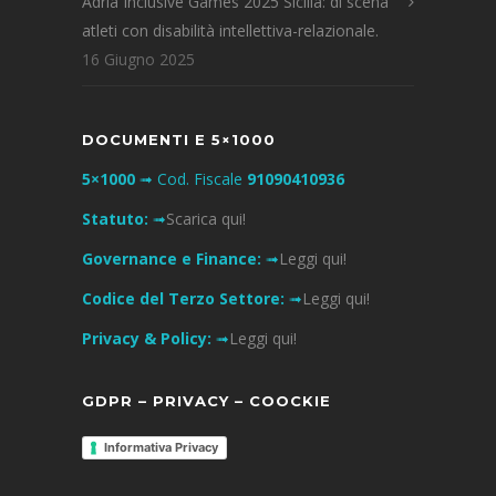
Adria Inclusive Games 2025 Sicilia: di scena
atleti con disabilità intellettiva-relazionale.
16 Giugno 2025
DOCUMENTI E 5×1000
5×1000
➟ Cod. Fiscale
91090410936
Statuto:
➟
Scarica qui!
Governance e Finance:
➟
Leggi qui!
Codice del Terzo Settore:
➟
Leggi qui!
Privacy & Policy:
➟
Leggi qui!
GDPR – PRIVACY – COOCKIE
Informativa Privacy