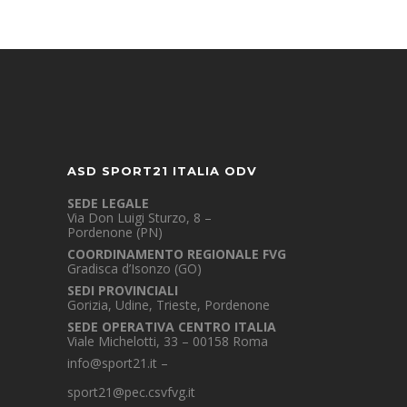
ASD SPORT21 ITALIA ODV
SEDE LEGALE
Via Don Luigi Sturzo, 8 –
Pordenone (PN)
COORDINAMENTO REGIONALE FVG
Gradisca d’Isonzo (GO)
SEDI PROVINCIALI
Gorizia, Udine, Trieste, Pordenone
SEDE OPERATIVA CENTRO ITALIA
Viale Michelotti, 33 – 00158 Roma
info@sport21.it
–
sport21@pec.csvfvg.it