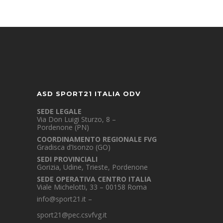
ASD SPORT21 ITALIA ODV
SEDE LEGALE
Via Don Luigi Sturzo, 8 –
Pordenone (PN)
COORDINAMENTO REGIONALE FVG
Gradisca d’Isonzo (GO)
SEDI PROVINCIALI
Gorizia, Udine, Trieste, Pordenone
SEDE OPERATIVA CENTRO ITALIA
Viale Michelotti, 33 – 00158 Roma
info@sport21.it
–
sport21@pec.csvfvg.it