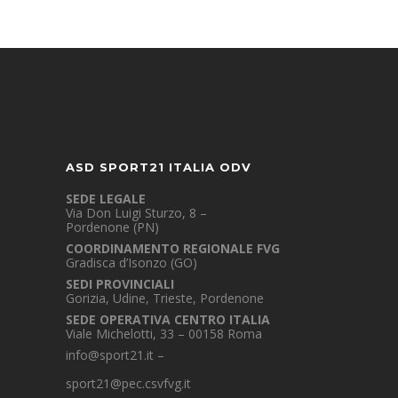
ASD SPORT21 ITALIA ODV
SEDE LEGALE
Via Don Luigi Sturzo, 8 –
Pordenone (PN)
COORDINAMENTO REGIONALE FVG
Gradisca d’Isonzo (GO)
SEDI PROVINCIALI
Gorizia, Udine, Trieste, Pordenone
SEDE OPERATIVA CENTRO ITALIA
Viale Michelotti, 33 – 00158 Roma
info@sport21.it
–
sport21@pec.csvfvg.it