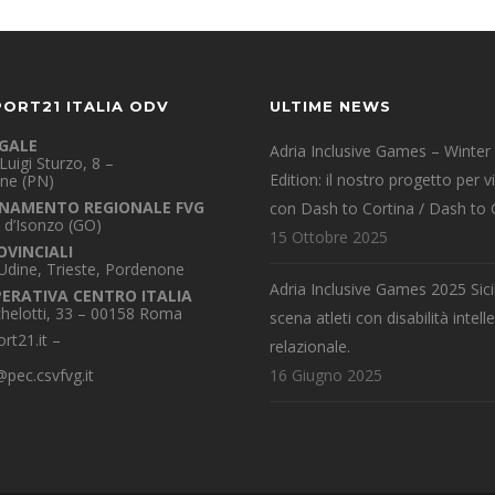
PORT21 ITALIA ODV
ULTIME NEWS
EGALE
Adria Inclusive Games – Winter
Luigi Sturzo, 8 –
Edition: il nostro progetto per v
ne (PN)
NAMENTO REGIONALE FVG
con Dash to Cortina / Dash to 
 d’Isonzo (GO)
15 Ottobre 2025
OVINCIALI
 Udine, Trieste, Pordenone
Adria Inclusive Games 2025 Sicil
PERATIVA CENTRO ITALIA
chelotti, 33 – 00158 Roma
scena atleti con disabilità intelle
rt21.it
–
relazionale.
pec.csvfvg.it
16 Giugno 2025