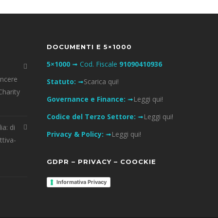
DOCUMENTI E 5×1000
5×1000
➟ Cod. Fiscale
91090410936
incere
Statuto:
➟
Scarica qui!
Charity
Governance e Finance:
➟
Leggi qui!
Codice del Terzo Settore:
➟
Leggi qui!
ia: di
Privacy & Policy:
➟
Leggi qui!
ttiva-
GDPR – PRIVACY – COOCKIE
Informativa Privacy