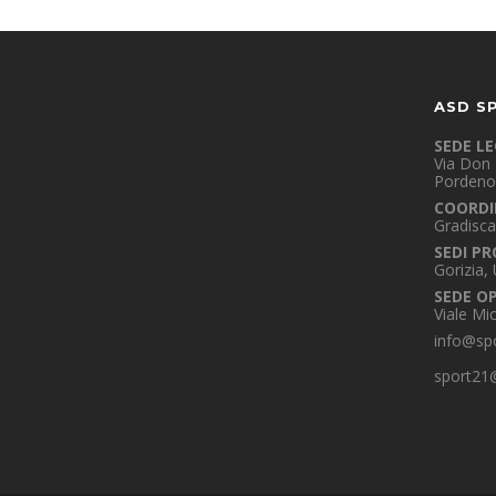
ASD S
SEDE L
Via Don 
Pordeno
COORDI
Gradisca
SEDI PR
Gorizia,
SEDE O
Viale Mi
info@spo
sport21@